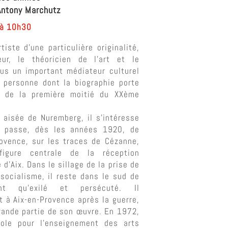
Antony Marchutz
 à 10h30
iste d’une particulière originalité,
eur, le théoricien de l’art et le
lus un important médiateur culturel
 personne dont la biographie porte
s de la première moitié du XXème
e aisée de Nuremberg, il s’intéresse
t passe, dès les années 1920, de
ovence, sur les traces de Cézanne,
figure centrale de la réception
 d’Aix. Dans le sillage de la prise de
-socialisme, il reste dans le sud de
t qu’exilé et persécuté. Il
nt à Aix-en-Provence après la guerre,
 grande partie de son œuvre. En 1972,
ole pour l’enseignement des arts