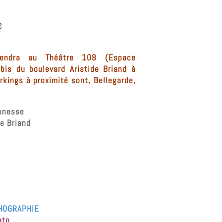
€
iendra au Théâtre 108 (Espace
bis du boulevard Aristide Briand à
rkings à proximité sont, Bellegarde,
unesse
tide Briand
THOGRAPHIE
ato