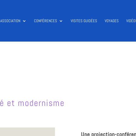
’ASSOCIATION
CONFÉRENCES
VISITES GUIDÉES
VOYAGES
VIDÉO
ité et modernisme
Une projection-confére