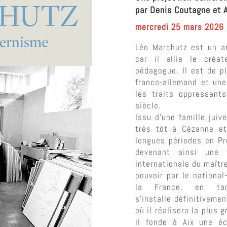
par Denis Coutagne et 
mercredi 25 mars 2026
Léo Marchutz est un art
car il allie le créat
pédagogue. Il est de p
franco-allemand et une
les traits oppressant
siècle.
Issu d’une famille juiv
très tôt à Cézanne e
longues périodes en Pr
devenant ainsi une 
internationale du maître
pouvoir par le national
la France, en tan
s’installe définitiveme
où il réalisera la plus
il fonde à Aix une éc