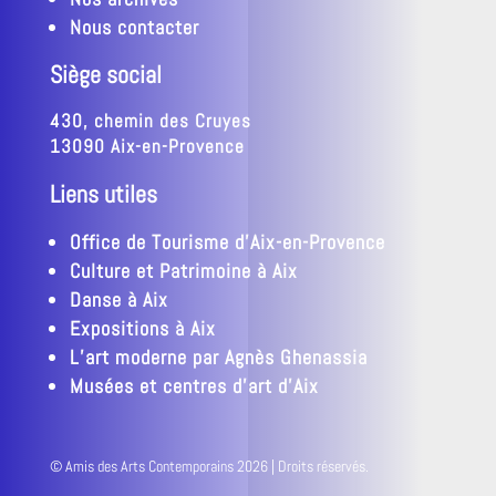
Nous contacter
Siège social
430, chemin des Cruyes
13090 Aix-en-Provence
Liens utiles
Office de Tourisme d’Aix-en-Provence
Culture et Patrimoine à Aix
Danse à Aix
Expositions à Aix
L’art moderne par Agnès Ghenassia
Musées et centres d’art d’Aix
© Amis des Arts Contemporains 2026 | Droits réservés.