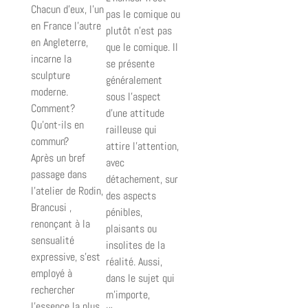
Chacun d'eux, l'un
pas le comique ou
en France l'autre
plutôt n’est pas
en Angleterre,
que le comique. Il
incarne la
se présente
sculpture
généralement
moderne.
sous l’aspect
Comment?
d’une attitude
Qu'ont-ils en
railleuse qui
commun?
attire l’attention,
Après un bref
avec
passage dans
détachement, sur
l'atelier de Rodin,
des aspects
Brancusi ,
pénibles,
renonçant à la
plaisants ou
sensualité
insolites de la
expressive, s'est
réalité. Aussi,
employé à
dans le sujet qui
rechercher
m’importe,
l'essence la plus