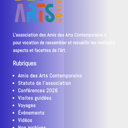
L’association des Amis des Arts Contemporains a
pour vocation de rassembler et recueillir les multiples
aspects et facettes de l’Art.
Rubriques
Amis des Arts Contemporains
Statuts de l’association
Conférences 2026
Visites guidées
Voyages
Événements
Vidéos
Nos archives