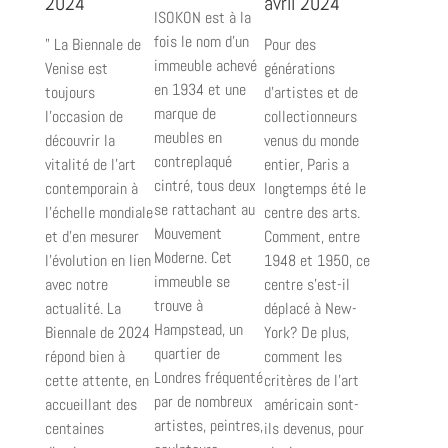
2024
avril 2024
ISOKON est à la
fois le nom d’un
" La Biennale de
Pour des
immeuble achevé
Venise est
générations
en 1934 et une
toujours
d'artistes et de
marque de
l’occasion de
collectionneurs
meubles en
découvrir la
venus du monde
contreplaqué
vitalité de l’art
entier, Paris a
cintré, tous deux
contemporain à
longtemps été le
se rattachant au
l’échelle mondiale
centre des arts.
Mouvement
et d’en mesurer
Comment, entre
Moderne. Cet
l’évolution en lien
1948 et 1950, ce
immeuble se
avec notre
centre s'est-il
trouve à
actualité. La
déplacé à New-
Hampstead, un
Biennale de 2024
York? De plus,
quartier de
répond bien à
comment les
Londres fréquenté
cette attente, en
critères de l'art
par de nombreux
accueillant des
américain sont-
artistes, peintres,
centaines
ils devenus, pour