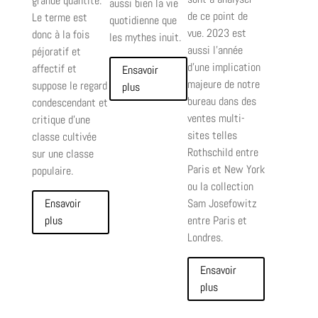
grande quantité.
aussi bien la vie
de ce point de
Le terme est
quotidienne que
vue. 2023 est
donc à la fois
les mythes inuit.
aussi l’année
péjoratif et
d’une implication
affectif et
Ensavoir
majeure de notre
suppose le regard
plus
bureau dans des
condescendant et
ventes multi-
critique d’une
sites telles
classe cultivée
Rothschild entre
sur une classe
Paris et New York
populaire.
ou la collection
Ensavoir
Sam Josefowitz
plus
entre Paris et
Londres.
Ensavoir
plus