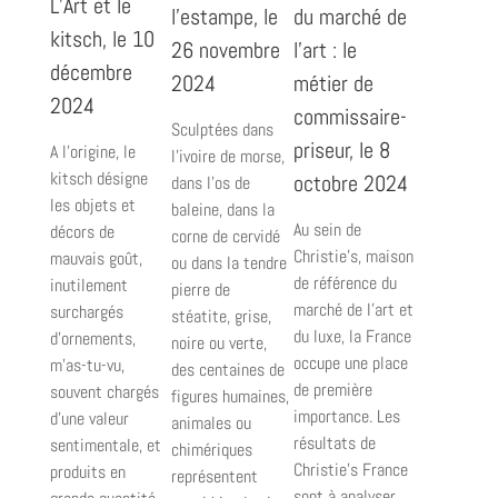
L’Art et le
l’estampe, le
du marché de
kitsch, le 10
26 novembre
l’art : le
décembre
2024
métier de
2024
commissaire-
Sculptées dans
priseur, le 8
A l’origine, le
l’ivoire de morse,
kitsch désigne
octobre 2024
dans l’os de
les objets et
baleine, dans la
Au sein de
décors de
corne de cervidé
Christie’s, maison
mauvais goût,
ou dans la tendre
de référence du
inutilement
pierre de
marché de l’art et
surchargés
stéatite, grise,
du luxe, la France
d’ornements,
noire ou verte,
occupe une place
m’as-tu-vu,
des centaines de
de première
souvent chargés
figures humaines,
importance. Les
d’une valeur
animales ou
résultats de
sentimentale, et
chimériques
Christie’s France
produits en
représentent
sont à analyser